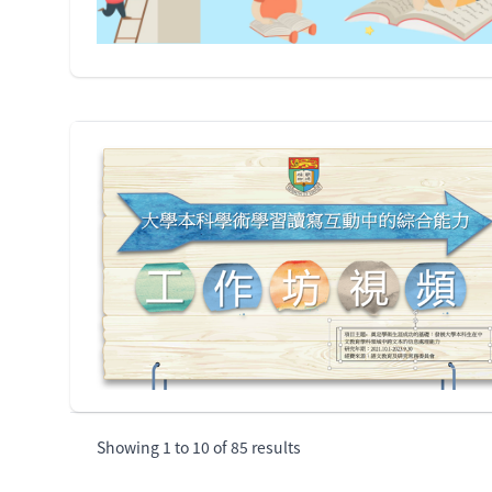
Showing
1
to
10
of
85
results